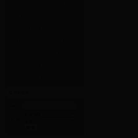
职业学院教师女子篮球队在山...
[
]
党规
[
]
党支部学习计划
[
]
2016年成人高等教育招生简章
[
]
习近平总书记系列讲话内容
[
]
中国共产党章程
[
]
2014年函授通知
[
]
内容搜索
关键字：
栏 目：
范 围：