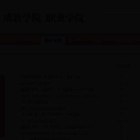
告
师资介绍
学生工作
艺术实践
招
教务管理
更多内容...
职业学院学生专业课补考、重修方案
[ 03月23日 ]
业余课程上课通知
[ 03月08日 ]
[图文]
琴房、舞蹈房、方盒剧场——我们的家
[ 12月16日 ]
[图文]
专科生请关注！2016年专升本方案出台啦
[ 12月16日 ]
2014年函授通知
[ 06月18日 ]
成人学士学位专业考试通知
[ 03月18日 ]
2014年成人学士学位授予工作的通知
[ 03月03日 ]
2013年函授面授通知
[ 06月26日 ]
[图文]
2011-2012学年第二学期课时统计.xls
[ 12月25日 ]
教务处来我院指导人才培养方案修订工作
[ 09月13日 ]
2012年暑期函授面授开学通知
[ 06月14日 ]