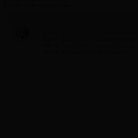
下一篇：
山艺书画高级研修班招生简章
文东校区：济南市文化东路91号（山东艺术学院成人教育学院
长清校区：济南市长清区大学科技园紫薇路6000号 邮编：25
联系电话：0531-86567399 0531-86522069 0531-865
学院网址：HTTP://WWW2.SDCA.EDU.CN/CJZY2/