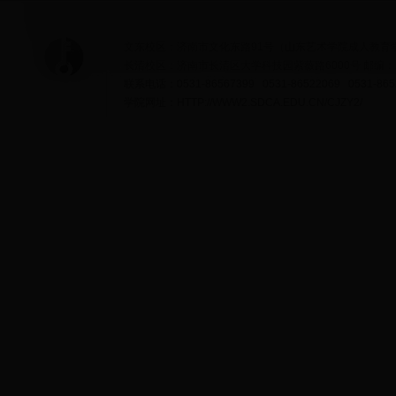
文东校区：济南市文化东路91号（山东艺术学院成人教育学院
长清校区：济南市长清区大学科技园紫薇路6000号 邮编：25
联系电话：0531-86567399 0531-86522069 0531-865
学院网址：HTTP://WWW2.SDCA.EDU.CN/CJZY2/